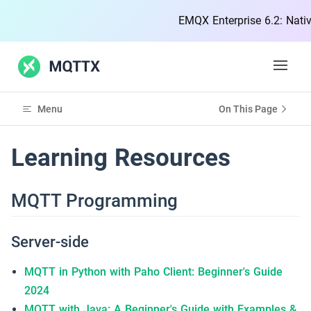
EMQX Enterprise 6.2: Native 
Open 
Menu
On This Page
機能
Learning Resources
ドキュメント
MQTT Programming
ブログ
コミュニティ
Server-side
MQTT in Python with Paho Client: Beginner's Guide
MQTT
2024
MQTT with Java: A Beginner's Guide with Examples &