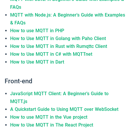
MQTTクイックスタート
5k
FAQs
MQTT with Node.js: A Beginner's Guide with Examples
MQTTチュートリアル
Slack
& FAQs
How to use MQTT in PHP
MQTT 5.0
ダウンロード
EMQXを試す →
How to Use MQTT in Golang with Paho Client
How to Use MQTT in Rust with Rumqttc Client
MQTTパブリックサーバー
How to Use MQTT in C# with MQTTnet
How to Use MQTT in Dart
Front-end
JavaScript MQTT Client: A Beginner's Guide to
MQTT.js
A Quickstart Guide to Using MQTT over WebSocket
How to use MQTT in the Vue project
How to Use MQTT in The React Project